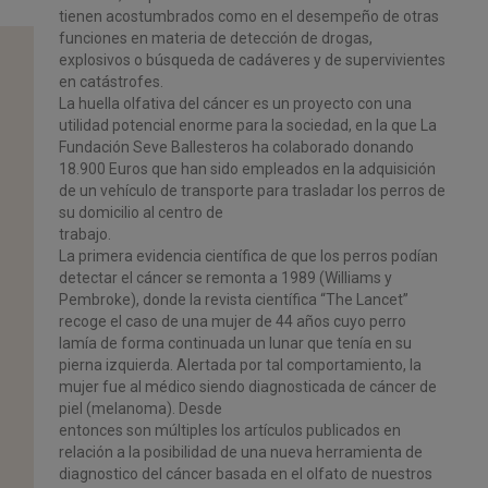
tienen acostumbrados como en el desempeño de otras
funciones en materia de
detección de drogas,
explosivos o búsqueda
de cadáveres y de supervivientes
en catástrofes.
La huella olfativa del cáncer es un proyecto con una
utilidad potencial enorme
para la sociedad, en la que
La
Fundación Seve Ballesteros
ha colaborado
donando
18.900
Euros
que
han
sido
empleados
en
la
adquisición
de
un
vehículo de transporte para trasladar los perros de
su domicilio al centro de
trabajo.
La primera evidencia científica
de que los perros podían
detectar el cáncer se
remonta a 1989 (Williams y
Pembroke), donde la revista científica “The Lancet”
recoge el caso de una mujer de 44 años cuyo perro
lamía de forma continuada
un lunar que tenía en su
pierna izquierda. Alertada por tal comportamiento, la
mujer fue al médico siendo diagnosticada de cáncer de
piel (melanoma). Desde
entonces son múltiples los artículos publicados en
relación a la posibilidad de
una
nueva
herramienta
de
diagnostico
del
cáncer
basada
en
el
olfato
de
nuestros