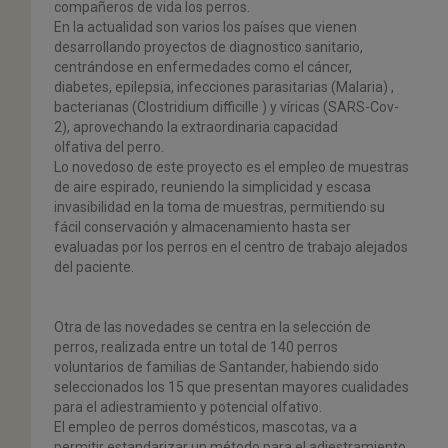
compañeros de vida los perros.
En la actualidad son varios los países que vienen
desarrollando proyectos de
diagnostico sanitario,
centrándose en enfermedades como el cáncer,
diabetes,
epilepsia,
infecciones
parasitarias
(Malaria)
,
bacterianas
(
Clostridium
difficille
) y víricas (SARS-Cov-
2), aprovechando la extraordinaria capacidad
olfativa del perro.
Lo novedoso de este proyecto es el empleo de muestras
de
aire espirado
,
reuniendo
la
simplicidad
y
escasa
invasibilidad
en
la
toma
de
muestras,
permitiendo su
fácil conservación y almacenamiento hasta ser
evaluadas por
los perros en el centro de trabajo alejados
del paciente.
Otra de las novedades se centra en la selección de
perros, realizada entre un
total
de
140
perros
voluntarios
de
familias de Santander,
habiendo
sido
seleccionados los 15 que presentan mayores cualidades
para el adiestramiento
y potencial olfativo.
El empleo de perros domésticos, mascotas, va a
permitir
estandarizar un
método
para el adiestramiento