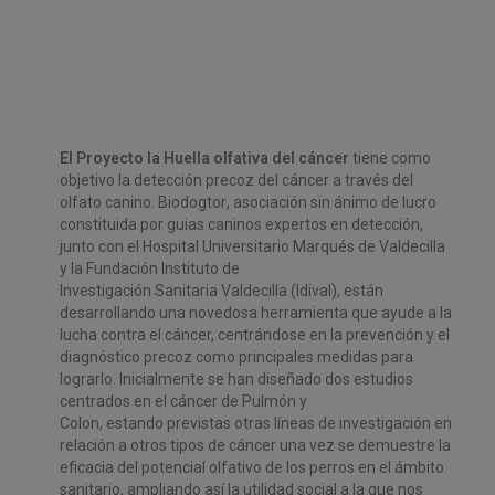
El Proyecto la Huella olfativa del cáncer
tiene como
objetivo la detección
precoz del cáncer a través del
olfato canino.
Biodogtor
, asociación sin ánimo
de lucro
constituida por guias caninos expertos en detección,
junto con
el
Hospital
Universitario Marqués de Valdecilla
y la Fundación Instituto de
Investigación Sanitaria Valdecilla (Idival)
, están
desarrollando una novedosa
herramienta
que
ayude
a
la
lucha
contra
el
cáncer,
centrándose
en
la
prevención y el
diagnóstico precoz como principales medidas para
lograrlo.
Inicialmente se han diseñado dos estudios
centrados en el cáncer de Pulmón y
Colon, estando previstas otras líneas de investigación en
relación a otros tipos
de cáncer una vez se demuestre la
eficacia del
potencial olfativo de los
perros en el ámbito
sanitario,
ampliando así la utilidad social a la que nos