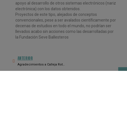
apoyo al desarrollo de otros sistemas electrónicos (nariz
electrónica) con los
datos obtenidos.
Proyectos de este tipo, alejados de conceptos
convencionales, pese a ser
avalados científicamente
por
decenas de estudios en todo el mundo, no
podrían
ser
llevados
acabo
sin
acciones
como
las
desarrolladas
por
la
Fundación Seve Ballesteros
ANTERIOR
Agradecimientos a Calleja Rotulación Aerografía S.L. su generosidad al decorarla con tanto cariño
Más Noticias Biodogtor
Agradecimientos a Calleja Rotulación
Aerografía S.L. su generosidad al
decorarla con tanto cariño