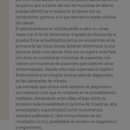
de perros que a través del olor de muestras de
aliento
puedan identificar y reconocer el cáncer por su
composición química, a
lo que llamamos huella olfativa
del cáncer.
El
adiestramiento
se
está
llevando
a
cabo
en
varias
fases
con
el
fin
de
determinar el grado de eficacia de la
prueba. En la actualidad los perros se
encuentran
en
la
primera
de
las
fases
donde
deberán
determinar
si
una
persona
tiene
o
no
cáncer.
Una
vez
se
supere
esta
fase
con
éxito
se
combinaran muestras de pacientes con
cáncer con muestras de pacientes que
padecen
otras
enfermedades.
Siendo
esta
fase
superada
el
objetivo
final
consistirá en integrar esta prueba de diagnostico
en las
campañas de cribado
.
Las
ventajas
que ofrece este sistema de diagnostico
con respecto a los que se
emplean en la actualidad son
múltiples, destacando entre ellas; el bajo coste, la
escasa
o
nula
invasibilidad
en
la
toma
de
muestras,
alta
sensibilidad
y
especificidad (como muestran los
estudios publicados), fácil interpretación de
los
resultados (si/no), posibilidad de empleo en diagnostico
y seguimiento,