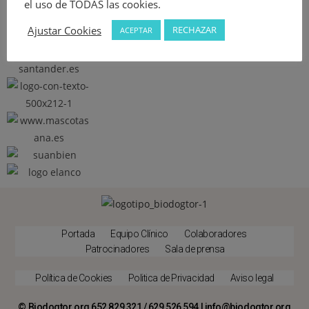
el uso de TODAS las cookies.
Ajustar Cookies
RECHAZAR
ACEPTAR
Portada
Equipo Clínico
Colaboradores
Patrocinadores
Sala de prensa
Política de Cookies
Politica de Privacidad
Aviso legal
© Biodogtor.org 652 829 321 / 629 526 594 | info@biodogtor.org